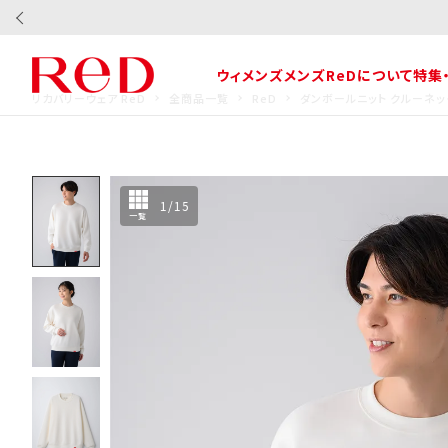
ウィメンズ
メンズ
ReDについて
特集
リカバリーウェア ReD
全商品一覧
ReD
ダンボールニット クルーネッ
1
/
15
一覧