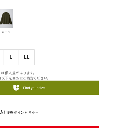
カーキ
L
LL
には個人差があります。
イズ下を目安にご検討ください。
Find your size
94