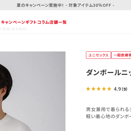
夏のキャンペーン実施中！ - 対象アイテム30％OFF -
・キャンペーン
ギフト
コラム
店舗一覧
ク長袖【男女兼用】
ユニセックス
一般医療
ダンボールニ
4.9
（9）
男女兼用で着られるシ
軽い着心地のダンボ