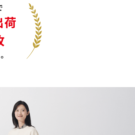
で
出荷
枚
。