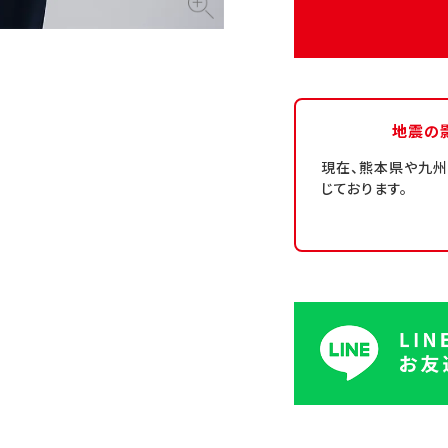
地震の
現在、熊本県や九
じております。