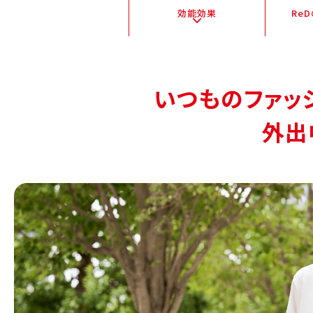
効能効果
Re
いつものファッ
外出