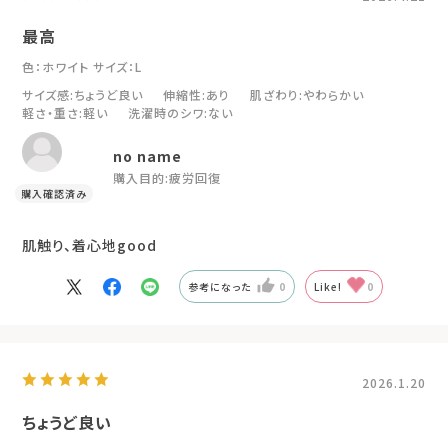
最高
色：ホワイト
サイズ：L
サイズ感
:ちょうど良い
伸縮性
:あり
肌ざわり
:やわらかい
軽さ・重さ
:軽い
洗濯時のシワ
:ない
no name
購入目的:
疲労回復
肌触り、着心地good
参考になった
0
Like!
0
2026.1.20
ちょうど良い
色：ブラック
サイズ：L