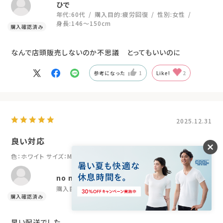
年代:
60代
購入目的:
疲労回復
性別:
女性
身長:
146～150cm
なんで店頭販売しないのか不思議 とってもいいのに
参考になった
1
Like!
2
2025.12.31
良い対応
色：ホワイト
サイズ：M
no name
購入目的:
疲労回復
早い配送でした。