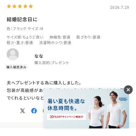
2026.7.29
結婚記念日に
色：ブラック
サイズ：M
サイズ感
:ちょうど良い
伸縮性
:普通
肌ざわり
:普通
軽さ・重さ
:普通
洗濯時のシワ
:普通
なな
購入目的:
プレゼント
夫へプレゼントする為に購入しました。
包装が高級感がありプレゼントにぴったりだと感じました。喜ん
でくれるといいなと期待を込めて！
参考になった
2
Like!
2