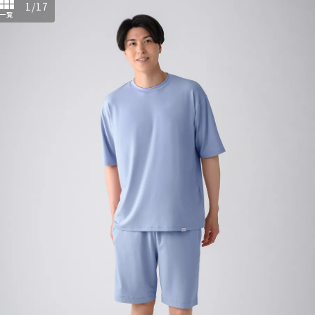
1
/
17
一覧