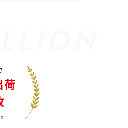
LLION
で
出荷
枚
。