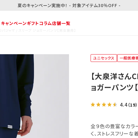
夏のキャンペーン実施中！ - 対象アイテム30％OFF -
・キャンペーン
ギフト
コラム
店舗一覧
りパジャマ / スリープ ジョガーパンツ【男女兼用】
ユニセックス
一般医療
【大泉洋さんC
ョガーパンツ
4.4
（19）
全９色の豊富なカラー
く、ストレスフリーな