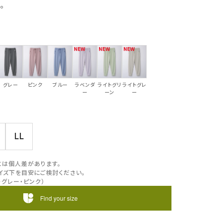
。
グレー
ピンク
ブルー
ラベンダ
ライトグリ
ライトグレ
ー
ーン
ー
LL
には個人差があります。
イズ下を目安にご検討ください。
・グレー・ピンク）
Find your size