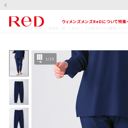
ウィメンズ
メンズ
ReDについて
特集
リカバリーウェア ReD
全商品一覧
ReD
【大泉洋さんCM着用】ぐっす
1
/
15
一覧