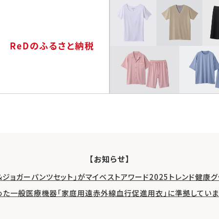
【お知らせ】
&ジョガーパンツセット」がマイベストアワード2025トレンド健康
めた一般医療機器「家庭用遠赤外線血行促進用衣」に準拠していま