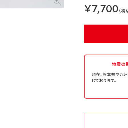
￥7,700
地震の
現在、熊本県や九
じております。