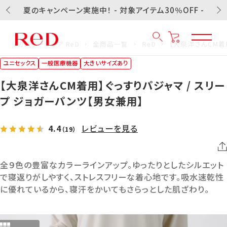
夏のキャンペーン実施中！ - 対象アイテム30％OFF -
リカバリーウェア ReD
全商品一覧
ReD
【大泉洋さんCM着
ユニセックス
一般医療機器
大きいサイズあり
【大泉洋さんCM着用】ぐっすりパジャマ / スリー
プ ジョガーパンツ【男女兼用】
4.4
レビューを見る
（19）
全９色の豊富なカラーラインアップ。ゆったりとしたシルエット
で寝返りがしやすく、ストレスフリーな着心地です。吸水速乾性
に優れているから、寝汗をかいてもさらっとした肌ざわり。