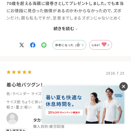
70歳を超える両親に寝巻きとしてプレゼントしました。でも本当
にお値段に見合った価値があるのかわからなかったので、ズボ
ンだけ。親も私もですが、足首までしまるズボンじゃないとめく
れて足がつってしまうので、1年中長ズボンです。プレゼントして
続きを読む
いつもなら一度洗ってから使うのに渡したその日から使い始め
て、すぐに気に入ってくれました。は着心地もいいし寝返りも楽
参考になった
0
Like!
0
だと。なので、追加で上着も買おうとしたら気に入り過ぎて数日
後には自分たちで買ってました！
2026.7.25
着心地バツグン！
色：ラベンダー
サイズ：S
サイズ感
:ちょうど良い
伸縮性
:あり
肌ざわり
:やわらかい
軽さ・重さ
:軽い
洗濯時のシワ
:普通
タカシ
購入目的:
疲労回復