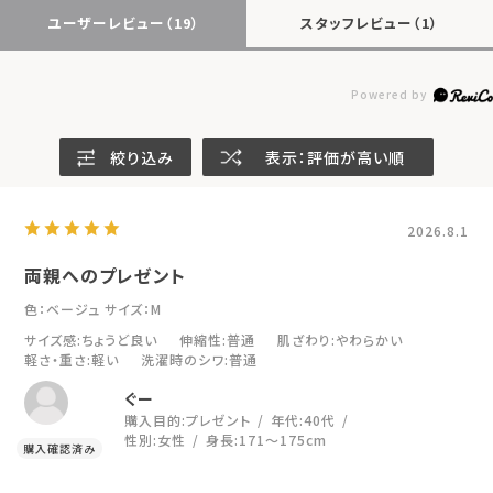
ユーザーレビュー
（19）
スタッフレビュー
（1）
絞り込み
表示：評価が高い順
2026.8.1
両親へのプレゼント
色：ベージュ
サイズ：M
サイズ感
:ちょうど良い
伸縮性
:普通
肌ざわり
:やわらかい
軽さ・重さ
:軽い
洗濯時のシワ
:普通
ぐー
購入目的:
プレゼント
年代:
40代
性別:
女性
身長:
171～175cm