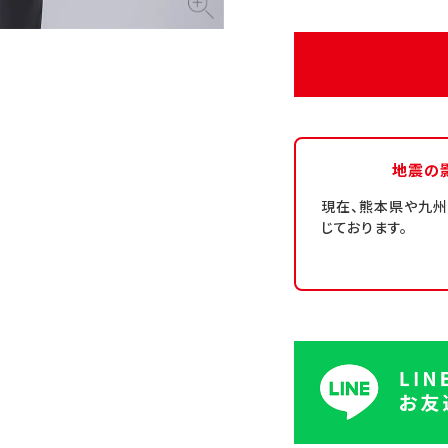
地震の
現在、熊本県や九
じております。