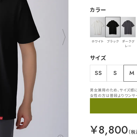
カラー
ホワイト
ブラック
ダークグ
レー
サイズ
SS
S
M
男女兼用のため、サイズ感
女性の方は普段よりワンサ
￥8,800