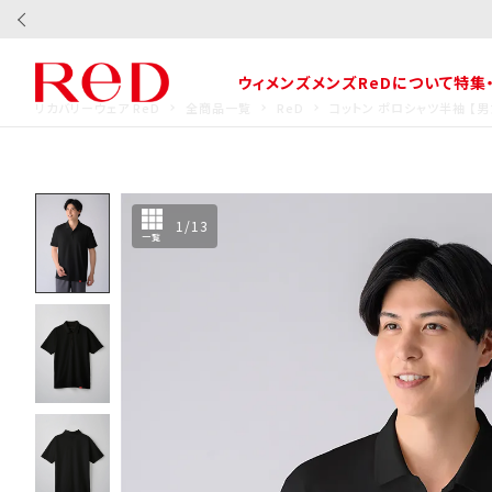
ウィメンズ
メンズ
ReDについて
特集
リカバリーウェア ReD
全商品一覧
ReD
コットン ポロシャツ半袖 【
1
/
13
一覧