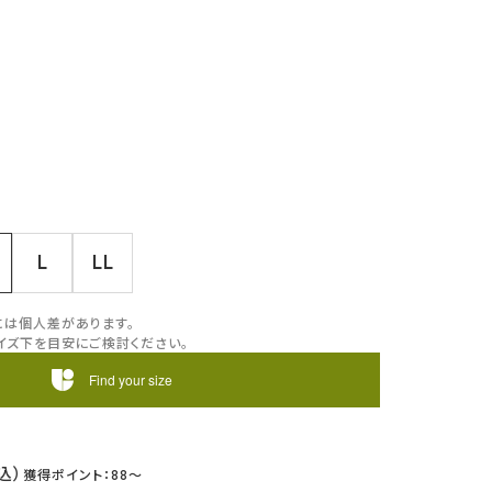
L
LL
には個人差があります。
イズ下を目安にご検討ください。
Find your size
88