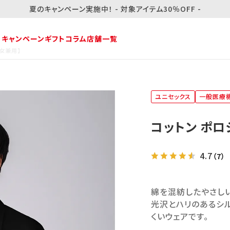
夏のキャンペーン実施中！ - 対象アイテム30％OFF -
・キャンペーン
ギフト
コラム
店舗一覧
男女兼用】
ユニセックス
一般医療
コットン ポロ
4.7
（7）
綿を混紡したやさしい
光沢とハリのあるシル
くいウェアです。