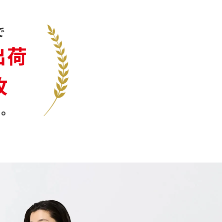
で
出荷
枚
。