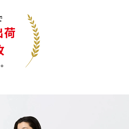
で
出荷
枚
。