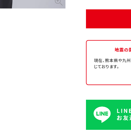
地震の
現在、熊本県や九
じております。