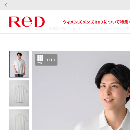
ウィメンズ
メンズ
ReDについて
特集
リカバリーウェア ReD
全商品一覧
ReD
コットン ポロシャツ半袖 【
1
/
13
一覧