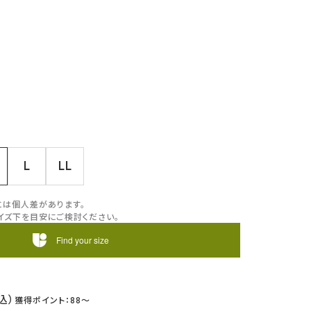
L
LL
には個人差があります。
イズ下を目安にご検討ください。
Find your size
88