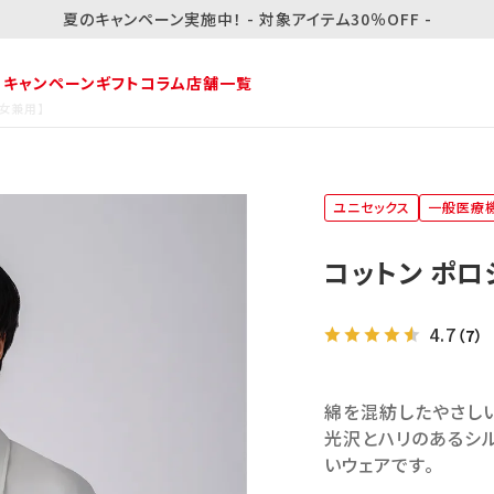
夏のキャンペーン実施中！ - 対象アイテム30％OFF -
・キャンペーン
ギフト
コラム
店舗一覧
男女兼用】
ユニセックス
一般医療
コットン ポロ
4.7
（7）
綿を混紡したやさし
光沢とハリのあるシル
いウェアです。