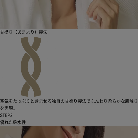
甘撚り（あまより）製法
空気をたっぷりと含ませる独自の甘撚り製法でふんわり柔らかな肌触り
を実現。
STEP
2
優れた吸水性