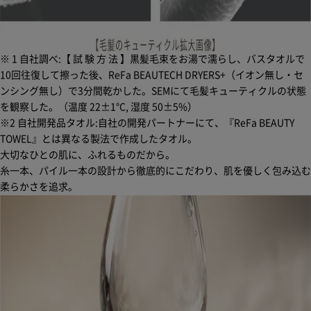
※ 1 自社調べ:【 試 験 方 法 】黒髪毛束をお湯で濡らし、バスタオルで
10回往復して擦った後、ReFa BEAUTECH DRYERS+（イオン無し・セ
ンシング無し）で3分間乾かした。SEMにて毛髪キューティクルの状態
を観察した。（温度 22±1°C, 湿度 50±5%）
※2 自社開発品タオル:自社の開発パートナーにて、『ReFa BEAUTY
TOWEL』とは異なる製法で作成したタオル。
大切なひとの肌に、ふれるものだから。
糸一本、パイル一本の設計から徹底的にこだわり、肌を優しく包み込む
柔らかさを追求。