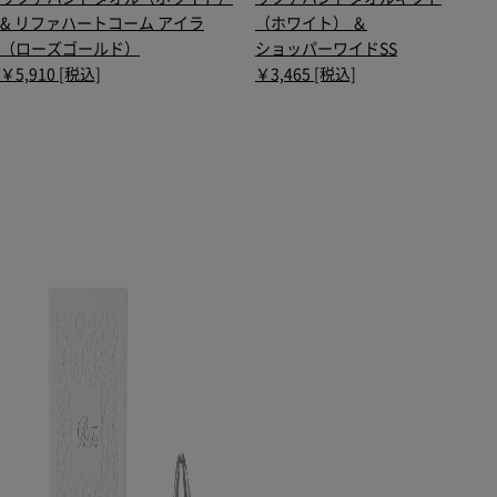
& リファハートコーム アイラ
（ホワイト） ＆
（ローズゴールド）
ショッパーワイドSS
￥5,910 [税込]
￥3,465 [税込]