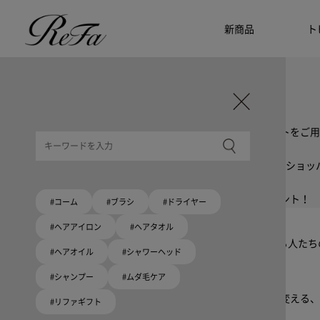
新商品
ト
ギフト選びに迷ったら
リファのおすすめギフト
贈る相手・予算別で、ギフトにおすすめの
ReFa商品をご紹介します。プレゼント選びの参考に。
大切な人へのギフトを美しく
ギフトラッピングセット
限定ラッピングバック・ショッパーまたはギフトスリーブセットをご用
大切な人への贈り物に
リファオリジナルショッパー
リファロゴが入った、白色のショッパーを6サイズ、ピンク色のショッ
8月10日はハートの日
ハートの新商品が登場！
期間限定で対象商品のご購入でオリジナルショッパーをプレゼント！
#コーム
#ブラシ
#ドライヤー
Because ReFa | 上質な美しさを、妥協しない人へ
#ヘアアイロン
#ヘアタオル
高機能ドライヤー Xモデルに宿る美学。上質な美しさを追求する人た
#ヘアオイル
#シャワーヘッド
#シャンプー
#ムダ毛ケア
いい髪めざす、大人たちへ。
髪がきれいって嬉しい。「でもヘアケアは大変」という概念を変える、
#リファギフト