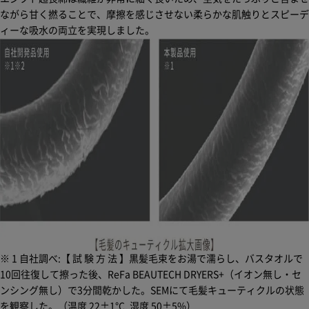
ながら甘く撚ることで、摩擦を感じさせない柔らかな肌触りとスピーデ
ィーな吸水の両立を実現しました。
※ 1 自社調べ:【 試 験 方 法 】黒髪毛束をお湯で濡らし、バスタオルで
10回往復して擦った後、ReFa BEAUTECH DRYERS+（イオン無し・セ
ンシング無し）で3分間乾かした。SEMにて毛髪キューティクルの状態
を観察した。（温度 22±1°C, 湿度 50±5%）