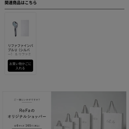
関連商品はこちら
リファファインバ
ブル U（シルバ
ー） ＆ リファミ
ニバスタオル（ホ
ワイト）
お買い物かごに
入れる