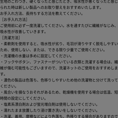
生地のごわつき、硬くなったと感じたとき、吸水性が悪くなったと感じ
られた時は新しい製品へのお取り替えをおすすめいたします。
お手入れ方法、長持ちする方法を教えてください。
［お手入れ方法］
ご使用前に必ず一度洗濯してください。水を通すたびに繊維がなじみ、
吸水性が改善していきます。
［洗濯方法］
・柔軟剤を使用すると、吸水性が劣り、毛羽が滑りやすく脱毛しやすい
ため、使用しない、または、できる限り少量でご使用ください。
・洗濯機の水量は多めに設定してください。
・フックやボタン、ファスナーがついている衣類と洗濯する場合は、繊
維が傷む可能性もございますので、洗濯ネットのご使用をおすすめしま
す。
・濃色の製品は色落ち、色移りしやすいため他の洗濯物と分けて洗って
ください。
・風合いを損なうおそれがあるため、乾燥機を使用する場合は低温、短
時間の設定にしてください。
・塩素系漂白剤および蛍光増白剤は使用しないでください。
・濡れたまま放置したり浸け置き洗いをしないでください。
・洗濯、着用、摩擦などにより色落ち、色移りする場合がありますので