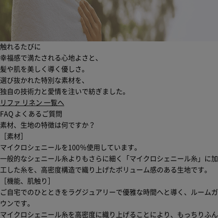
触れるたびに
幸福感で満たされる心地よさと、
髪や肌を美しく導く優しさ。
選び抜かれた特別な素材を、
独自の技術力と愛情を注いで紡ぎました。
リファ リネン 一覧へ
FAQ
よくあるご質問
素材、生地の特徴は何ですか？
［素材］
マイクロシェニールを100％使用しています。
一般的なシェニール糸よりもさらに細く「マイクロシェニール糸」に加
工した糸を、高密度構造で織り上げたボリューム感のある生地です。
［機能、肌触り］
ご自宅でのひとときをラグジュアリーで優雅な時間へと導く、ルームガ
ウンです。
マイクロシェニール糸を高密度に織り上げることにより、もっちりふん