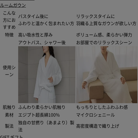
ルームガウン
こんな
バスタイム後に
リラックスタイムに
方にお
ふわりと温かく包まれたい方
羽織る上質なガウンが欲しい方
すすめ
特徴
高い吸水性と厚み
ボリューム感、柔らかい弾力
アウトバス、シャワー後
お部屋でのリラックスシーン
使用シ
ーン
肌触り
ふんわり柔らかい肌触り
もっちりとしたふわふわ感
素材
エジプト超長綿100%
マイクロシェニール
独自の甘撚り（あまより）製
製法
高密度構造で織り上げ
法
GIFT
ギフト