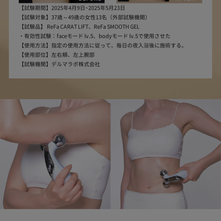
【試験期間】2025年4月9日~2025年5月23日
【試験対象】37歳～49歳の女性13名（外部試験機関）
【試験品】 ReFa CARAT LIFT、ReFa SMOOTH GEL
・有効性試験：faceモード lv.5、bodyモード lv.5で使用させた
【使用方法】指定の使用方法に従って、毎日の夜入浴後に施術する。
【使用部位】左右頬、左上腕部
【試験機関】デルマラボ株式会社