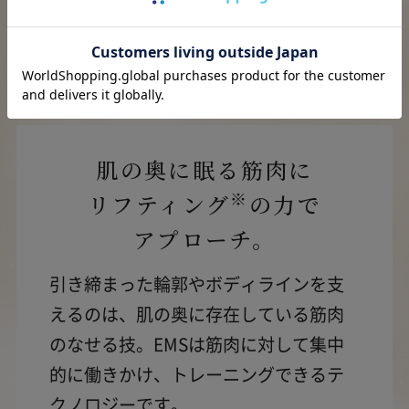
筋肉を鍛える
EMS
肌の奥に眠る筋肉に
※
リフティング
の力で
アプローチ。
引き締まった輪郭やボディラインを支
えるのは、肌の奥に存在している筋肉
のなせる技。
EMSは筋肉に対して集中
的に働きかけ、トレーニングできるテ
クノロジーです。