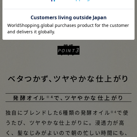
質感
3
POINT
メイク
ベタつかず、ツヤやかな仕上がり
発酵オイル
で、ツヤやかな仕上がり
※4
独自にブレンドした6種類の発酵オイル
で使
※4
うたび、ツヤやかな仕上がりに。浸透力が高
く、髪なじみがよいので朝の忙しい時間にも、