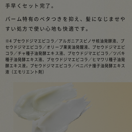
手早くセット完了。
バーム特有のベタつきを抑え、髪になじませや
すい処方で使い心地も快適です。
※4 プセウドジマエピコラ／アルガニアスピノサ核油発酵液、プ
セウドジマエピコラ／オリープ果実油発醒液、プセウドジマエピ
コラ／チャ種子油発酵エキス液、プセウドジマエピコラ／ツバキ
種子油発酵エキス液、プセウドジマエピコラ／ヒマワリ種子油発
酵エキス液，プセウドジマエピコラ／ベニパナ撞子油発酵エキス
液（エモリエント剤）