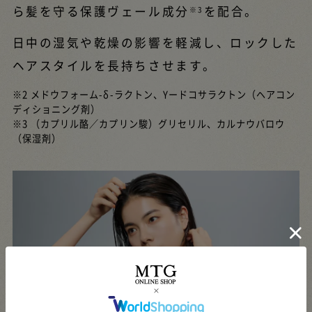
ら髪を守る保護ヴェール成分
を配合。
※3
日中の湿気や乾燥の影響を軽減し、ロックした
ヘアスタイルを長持ちさせます。
※2 メドウフォーム-δ-ラクトン、Yードコサラクトン（ヘアコン
ディショニング剤）
※3 （カプリル酪／カプリン駿）グリセリル、カルナウバロウ
（保湿剤）