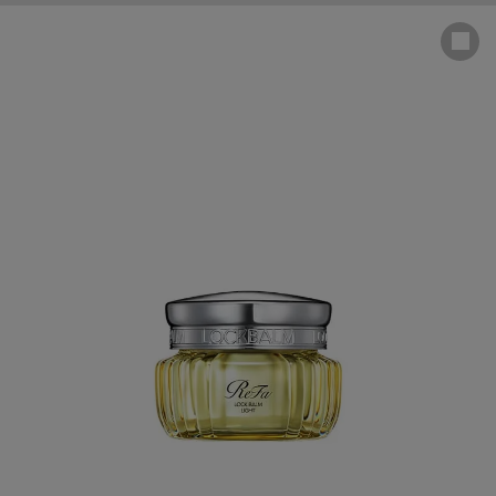
HOME
>
BEAUTY
>
ReFa
>
ヘアケア商品一覧
>
【定期購入】【10%OFF】リファロックバームライト