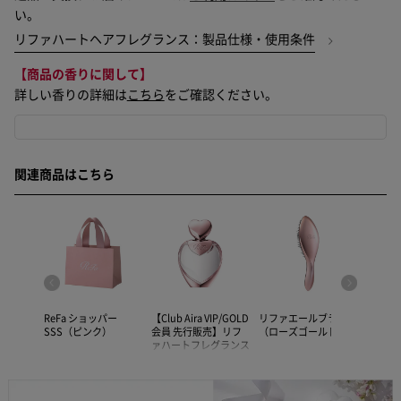
い。
リファハートヘアフレグランス：製品仕様・使用条件
【商品の香りに関して】
詳しい香りの詳細は
こちら
をご確認ください。
関連商品はこちら
ブラシ
ReFa ショッパー
【Club Aira VIP/GOLD
リファエールブラシ
ReFa
ルド）
SSS（ピンク）
会員 先行販売】リフ
（ローズゴールド）
SSS（
ァハートフレグランス
50mL ローズゴールド