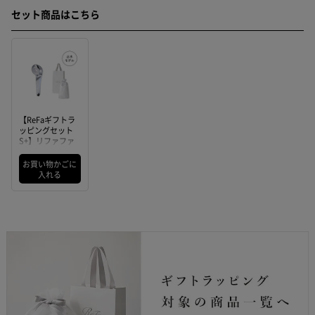
セット商品はこちら
【ReFaギフトラ
ッピングセット
S+】リファファ
インバブル U+
（ホワイト）
お買い物かごに
入れる