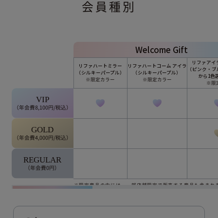
会員種別
Welcome Gift
リファアイ
リファハートミラー
リファハートコーム アイラ
（ピンク・ブ
（シルキーパープル）
（シルキーパープル）
から1色
※限定カラー
※限定カラー
※限
VIP
（年会費8,100円/税込）
GOLD
（年会費4,000円/税込）
REGULAR
（年会費0円）
※限定商品の中には、一部店舗限定で販売する商品も含まれ