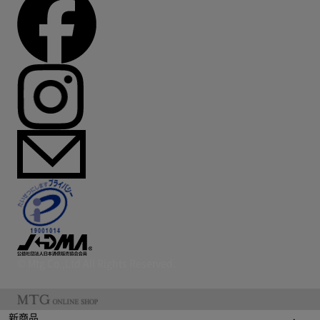
© Mtg Co.,Ltd All Rights Reserved.
新商品