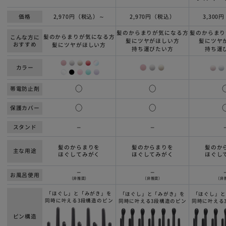
価格
2,970円（税込）～
2,970円（税込）
3,300
髪のからまりが気になる方
髪のからまり
髪のからまりが気になる方
こんな方に
髪にツヤがほしい方
髪にツヤ
おすすめ
髪にツヤがほしい方
持ち運びたい方
持ち運
カラー
○
○
帯電防止剤
○
○
保護カバー
スタンド
ー
ー
髪のからまりを
髪のからまりを
髪のか
主な用途
ほぐしてみがく
ほぐしてみがく
ほぐし
ー
ー
お風呂使用
（非推奨）
（非推奨）
（非
「ほぐし」と「みがき」を
「ほぐし」と「みがき」を
「ほぐし」と
同時に叶える3段構造のピン
同時に叶える3段構造のピン
同時に叶える
ピン構造