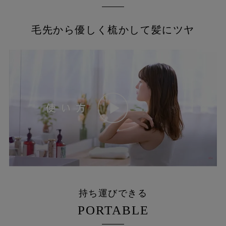
３つ買おうと思っていた
のですが、
それなら新色買うしかな
毛先から優しく梳かして髪にツヤ
いよね！？🥺💓
全部可愛すぎて
迷いに迷いに迷いに迷っ
て
（そもそもローズゴール
ドも可愛いし😂💗）
プレゼントはシャインレ
ッドとシルバー、
自分用にはマットホワイ
トを
購入しました🥰🤍✨
保護カバーが
付いているので持ち歩き
OK🙆‍♀️💕
明日からさっそく持って
出かけよ💖
持ち運びできる
#ヘアブラシ #プレゼン
PORTABLE
トにおすすめ #内祝い #
内祝いギフト