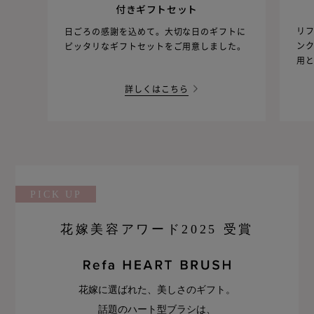
付きギフトセット
リ
日ごろの感謝を込めて。大切な日のギフトに
ン
ピッタリなギフトセットをご用意しました。
用
詳しくはこちら
PICK UP
花嫁美容アワード2025 受賞
花嫁に選ばれた、美しさのギフト。
話題のハート型ブラシは、