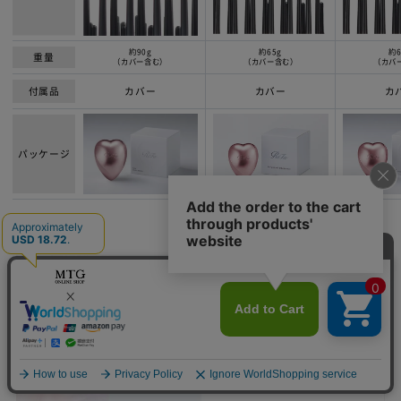
約90g
約65g
約6
重量
（カバー含む）
（カバー含む）
（カバ
付属品
カバー
カバー
カ
パッケージ