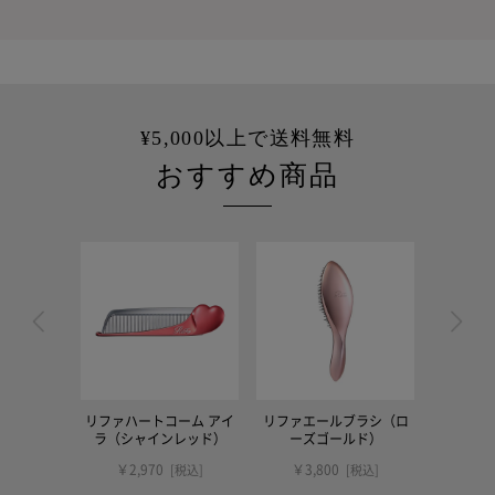
¥5,000以上で送料無料
おすすめ商品
リファハートコーム アイ
リファエールブラシ（ロ
リファハ
ラ（シャインレッド）
ーズゴールド）
￥2,970
￥3,800
￥2,
[税込]
[税込]