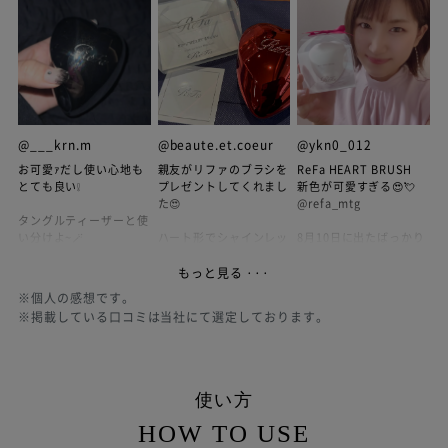
@___krn.m
@beaute.et.coeur
@ykn0_012
お可愛ｧだし使い心地も
親友がリファのブラシを
ReFa HEART BRUSH
とても良い❕
プレゼントしてくれまし
新色が可愛すぎる😍💘
た😍
@refa_mtg
タングルティーザーと使
い分けよ~🪄
ハート形でシャインレッ
8月10日に出たばっかり
ドが
の
ReFaのアイロンも欲し
とにかくキャワイイ💓
ReFa#ハートブラシ の
もっと見る ···
いな…
新色
※
個人の感想です。
˚✧₊⁎❝᷀ົཽ≀ˍ̮ ❝᷀ົཽ⁎⁺˳✧༚
髪をとくとツヤが出て
何色が好き？？🥺💖
※
掲載している口コミは当社にて選定しております。
まとまるのです。
大事に使いたいと思いま
頂いた結婚祝いのお返し
す
おそろいで買おうと思っ
て店舗に行ったら、
#refa#リファハートブラ
まさかの「ちょうど新色
使い方
シ#プレゼント
が出たんですよ🥰」
HOW TO USE
ローズゴールドを