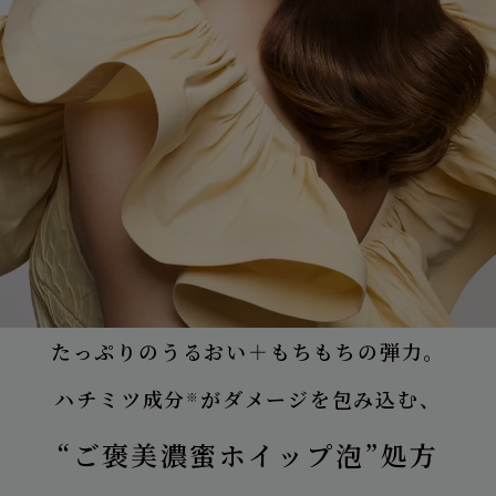
たっぷりのうるおい＋もちもちの弾力。
ハチミツ成分
がダメージを包み込む、
※
“ご褒美濃蜜ホイップ泡”処方