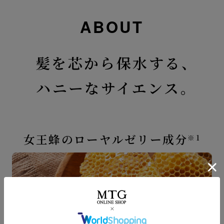
ABOUT
髪を芯から保水する、
ハニーなサイエンス。
女王蜂のローヤルゼリー成分
※1