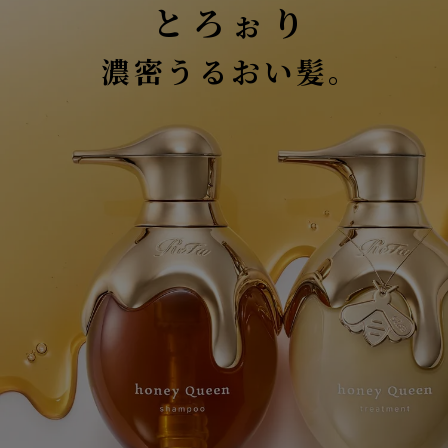
とろぉり
濃密うるおい髪。