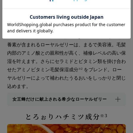
アミノ酸、ビタミンB、ミネラルなど40 種以上もの栄
養素が含まれるローヤルゼリーは、まるで美容液。毛髪
内部のアミノ酸との親和性が高く、補修レベルの高い保
湿を叶えます。さらにセラミドとビタミン類を掛け合わ
せたアミノビタミン毛髪保湿成分
をブレンド。ロー
※2
ヤルゼリーによって補われたうるおいをしっかりと閉じ
込めます。
女王蜂だけに献上される希少なローヤルゼリー
とろぉりハチミツ成分
※3