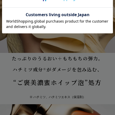
たっぷりのうるおい＋もちもちの弾力。
ハチミツ成分
がダメージを包み込む、
※
“ご褒美濃蜜ホイップ泡”処方
※ ハチミツ、ハチミツエキス（保湿剤）