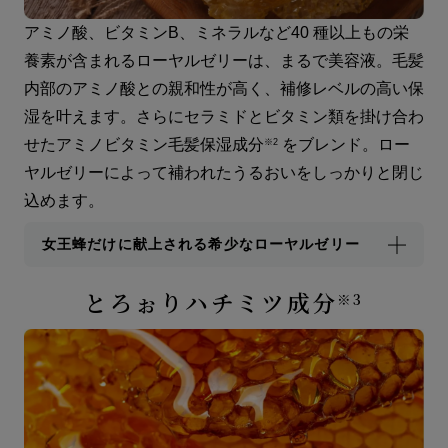
アミノ酸、ビタミンB、ミネラルなど40 種以上もの栄
養素が含まれるローヤルゼリーは、まるで美容液。毛髪
内部のアミノ酸との親和性が高く、補修レベルの高い保
湿を叶えます。さらにセラミドとビタミン類を掛け合わ
せたアミノビタミン毛髪保湿成分
をブレンド。ロー
※2
ヤルゼリーによって補われたうるおいをしっかりと閉じ
込めます。
女王蜂だけに献上される希少なローヤルゼリー
とろぉりハチミツ成分
※3