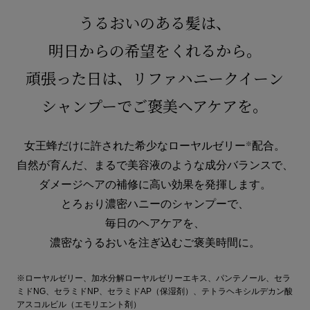
うるおいのある髪は、
明日からの希望をくれるから。
頑張った日は、リファハニークイーン
シャンプーでご褒美ヘアケアを。
女王蜂だけに許された希少なローヤルゼリー
配合。
※
自然が育んだ、まるで美容液のような成分バランスで、
ダメージヘアの補修に高い効果を発揮します。
とろぉり濃密ハニーのシャンプーで、
毎日のヘアケアを、
濃密なうるおいを注ぎ込むご褒美時間に。
※ローヤルゼリー、加水分解ローヤルゼリーエキス、パンテノール、セラ
ミドNG、セラミドNP、セラミドAP（保湿剤）、テトラヘキシルデカン酸
アスコルビル（エモリエント剤）