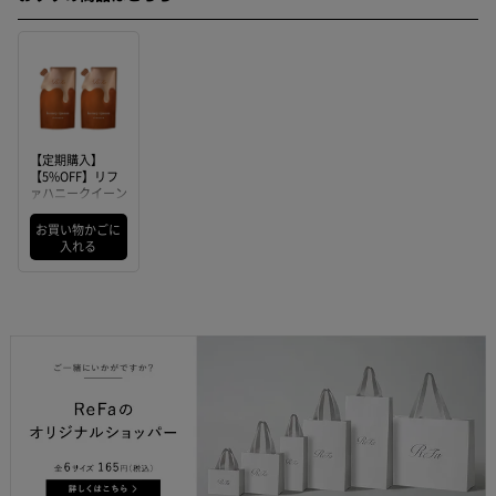
【定期購入】
【5%OFF】リフ
ァハニークイーン
シャンプー
450mL 2個セット
お買い物かごに
入れる