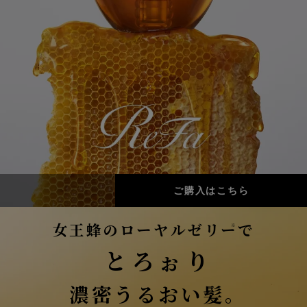
ご購入はこちら
女王蜂のローヤルゼリー
で
※
とろぉり
濃密うるおい髪。