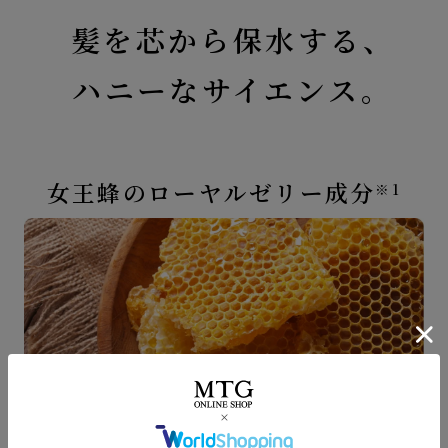
髪を芯から保水する、
ハニーなサイエンス。
女王蜂のローヤルゼリー成分
※1