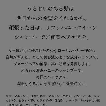
うるおいのある髪は、
明日からの希望をくれるから。
頑張った日は、リファハニークイーン
シャンプーでご褒美ヘアケアを。
女王蜂だけに許された希少なローヤルゼリー
配合。
※
自然が育んだ、まるで美容液のような成分バランスで、
ダメージヘアの補修に高い効果を発揮します。
とろぉり濃密ハニーのシャンプーで、
毎日のヘアケアを、
濃密なうるおいを注ぎ込むご褒美時間に。
※ローヤルゼリー、加水分解ローヤルゼリーエキス、パンテノール、セラ
ミドNG、セラミドNP、セラミドAP（保湿剤）、テトラヘキシルデカン酸
アスコルビル（エモリエント剤）