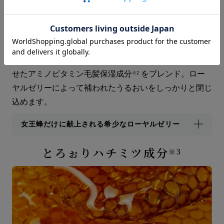
アミノ酸、ビタミンB、ミネラルなど40 種以上もの栄
養素が含まれるローヤルゼリーは、まるで美容液。毛髪
内部のアミノ酸との親和性が高く、補修レベルの高い保
湿を叶えます。さらにセラミドとビタミン類を掛け合わ
せたアミノビタミン毛髪保湿成分
をブレンド。ロー
※2
ヤルゼリーによって補われたうるおいをしっかりと閉じ
込めます。
女王蜂だけに献上される希少なローヤルゼリー
とろぉりハチミツ成分
※3