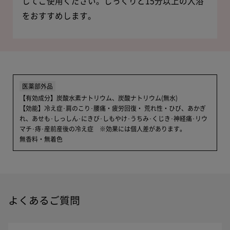
してご使用ください。
じっくりと15分以上の入浴
をおすすめします。
医薬部外品
【有効成分】炭酸水素ナトリウム、炭酸ナトリウム(無水)
【効能】冷え症･肩のこり･腰痛・疲労回復・ 荒れ性・ひび、あかぎ
れ、あせも･しっしん･にきび･しもやけ･うちみ･くじき･神経痛･リウ
マチ･痔･産前産後の冷え症 ※効果には個人差があります。
無香料・無着色
よくあるご質問