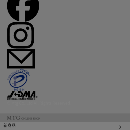
© Mtg Co.,Ltd All Rights Reserved.
新商品