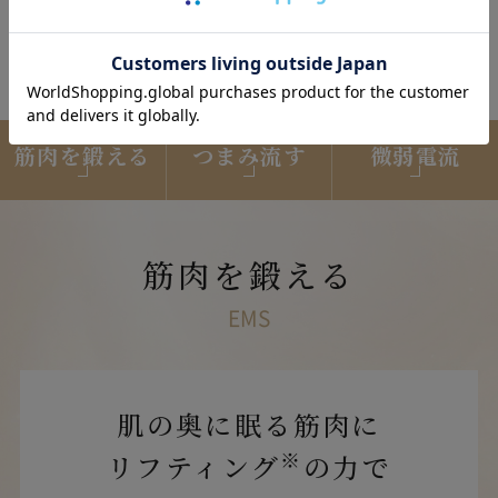
※ ドレナージュとはエステティシャンの流れるような動きを表
現したものであり、
人体への効果効能を表現したものではあり
ません。
筋肉を鍛える
つまみ流す
微弱電流
筋肉を鍛える
EMS
肌の奥に眠る筋肉に
※
リフティング
の力で