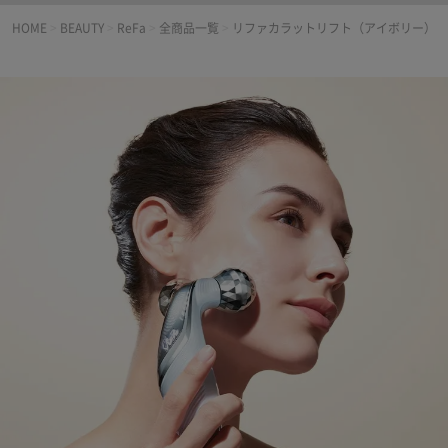
HOME
>
BEAUTY
>
ReFa
>
全商品一覧
>
リファカラットリフト（アイボリー）