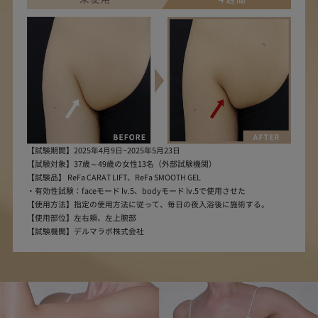
【試験期間】2025年4月9日~2025年5月23日
【試験対象】37歳～49歳の女性13名（外部試験機関）
【試験品】 ReFa CARAT LIFT、ReFa SMOOTH GEL
・有効性試験：faceモード lv.5、bodyモード lv.5で使用させた
【使用方法】指定の使用方法に従って、毎日の夜入浴後に施術する。
【使用部位】左右頬、左上腕部
【試験機関】デルマラボ株式会社