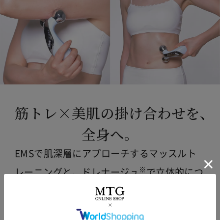
筋トレ×美肌の掛け合わせを、
全身へ。
EMSで肌深層にアプローチするマッスルト
※
レーニングと、
ドレナージュ
で立体的につ
まみ流すケアを組み合わせて全身を引き締
めます。