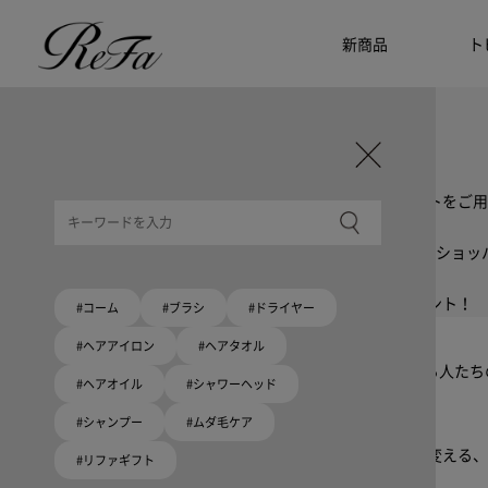
新商品
ト
ギフト選びに迷ったら
リファのおすすめギフト
贈る相手・予算別で、ギフトにおすすめの
ReFa商品をご紹介します。プレゼント選びの参考に。
大切な人へのギフトを美しく
ギフトラッピングセット
限定ラッピングバック・ショッパーまたはギフトスリーブセットをご用
大切な人への贈り物に
リファオリジナルショッパー
リファロゴが入った、白色のショッパーを6サイズ、ピンク色のショッ
8月10日はハートの日
ハートの新商品が登場！
期間限定で対象商品のご購入でオリジナルショッパーをプレゼント！
#コーム
#ブラシ
#ドライヤー
Because ReFa | 上質な美しさを、妥協しない人へ
#ヘアアイロン
#ヘアタオル
高機能ドライヤー Xモデルに宿る美学。上質な美しさを追求する人た
#ヘアオイル
#シャワーヘッド
#シャンプー
#ムダ毛ケア
いい髪めざす、大人たちへ。
髪がきれいって嬉しい。「でもヘアケアは大変」という概念を変える、
#リファギフト