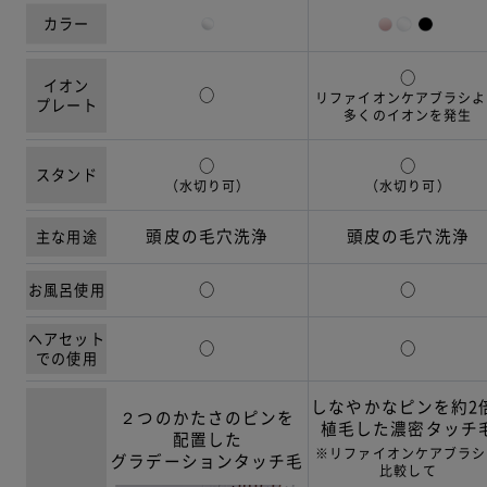
カラー
○
イオン
○
リファイオンケアブラシよ
プレート
多くのイオンを発生
○
○
スタンド
（水切り可）
（水切り可）
頭皮の毛穴洗浄
頭皮の毛穴洗浄
主な用途
○
○
お風呂使用
ヘアセット
○
○
での
使用
しなやかなピンを約2
２つのかたさのピンを
植毛した濃密タッチ
配置した
※リファイオンケアブラシ
グラデーションタッチ毛
比較して