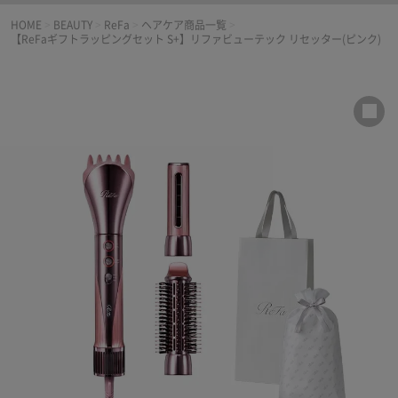
HOME
>
BEAUTY
>
ReFa
>
ヘアケア商品一覧
>
【ReFaギフトラッピングセット S+】リファビューテック リセッター(ピンク)