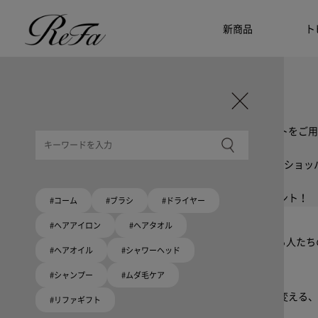
新商品
ト
ギフト選びに迷ったら
リファのおすすめギフト
贈る相手・予算別で、ギフトにおすすめの
ReFa商品をご紹介します。プレゼント選びの参考に。
大切な人へのギフトを美しく
ギフトラッピングセット
限定ラッピングバック・ショッパーまたはギフトスリーブセットをご用
大切な人への贈り物に
リファオリジナルショッパー
リファロゴが入った、白色のショッパーを6サイズ、ピンク色のショッ
8月10日はハートの日
ハートの新商品が登場！
期間限定で対象商品のご購入でオリジナルショッパーをプレゼント！
#コーム
#ブラシ
#ドライヤー
Because ReFa | 上質な美しさを、妥協しない人へ
#ヘアアイロン
#ヘアタオル
高機能ドライヤー Xモデルに宿る美学。上質な美しさを追求する人た
#ヘアオイル
#シャワーヘッド
#シャンプー
#ムダ毛ケア
いい髪めざす、大人たちへ。
髪がきれいって嬉しい。「でもヘアケアは大変」という概念を変える、
#リファギフト