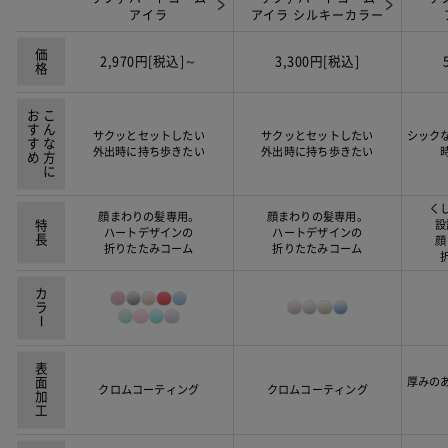
アイラ
アイラ
シルキーカラー
価格
2,970円[税込]～
3,300円[税込]
おすすめ
こんな方に
サクッとセットしたい
サクッとセットしたい
シック
外出時に持ち歩きたい
外出時に持ち歩きたい
く
顔まわりの髪専用。
顔まわりの髪専用。
特長
設
ハートデザインの
ハートデザインの
顔
折りたたみコーム
折りたたみコーム
カラ
ー
表面加工
厚みの
クロムコーティング
クロムコーティング