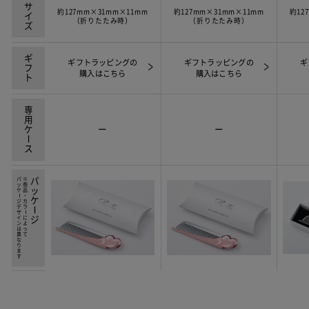
サイズ
約127mm×31mm×11mm
約127mm×31mm×11mm
約12
（折りたたみ時）
（折りたたみ時）
ギフト
ギフトラッピングの
ギフトラッピングの
ギ
購入はこちら
購入はこちら
専用ケ
ー
ー
ー
ス
パッケ
※商品・カラ
パッケ
ー
ジデザインは異なります
ー
ー
ジ
によって