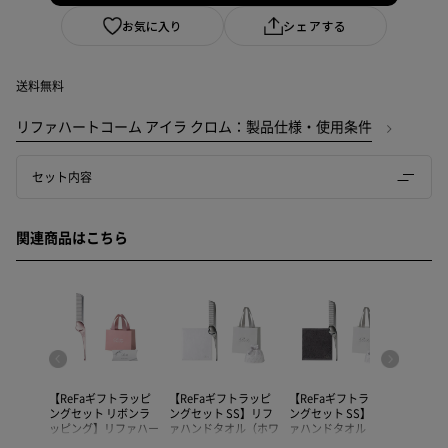
お気に入り
シェアする
送料無料
リファハートコーム アイラ クロム：製品仕様・使用条件
セット内容
関連商品はこちら
トラッピ
【ReFaギフトラッピ
【ReFaギフトラッピ
【ReFaギフトラッピ
【ReF
S】リフ
ングセット リボンラ
ングセット SS】リフ
ングセット SS】リフ
ングセ
ル（ダー
ッピング】リファハー
ァハンドタオル（ホワ
ァハンドタオル（ダー
ッピン
 リファ
トコーム アイラ（ロ
イト） & リファハー
クグレー） & リファ
トコー