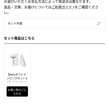
お選びいただくお支払方法によって発送日は異なります。
返品・交換、お届けについては
ご利用ガイド >
をご確認くださ
い。
セット内容
セット商品はこちら
【ReFaギフトラ
ッピングセット S
＋】リファビュー
テック ドライヤ
ー SE（ホワイ
お買い物かごに
ト） ＆ リファヘ
入れる
アフェイスタオル
（ホワイト）