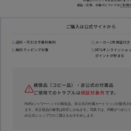
返品・交換、お届けについては
ご利用ガ
サイズ・重
ヘッドサイズ 90mm
ヘッドサイズ 12
約93x242x131mm
約153x277x12
ご購入は公式サイトから
約315g
約430g
モード・機
送料・代引き手数料無料
メーカー1年保証付き
3モード
4モード
一時止水機能
無料ラッピング対象
MTGオンラインショ
ポイントが貯まる
模倣品（コピー品）・非公式の付属品
ご使用でのトラブルは
保証対象外
です。
ReFaシャワーヘッドの模造品、非公式の付属カートリッジが販売さ
ます。非正規品の修理は対応しかねます。写真では、判断がつきに
め
公式ショップでのご購入をおすすめします。