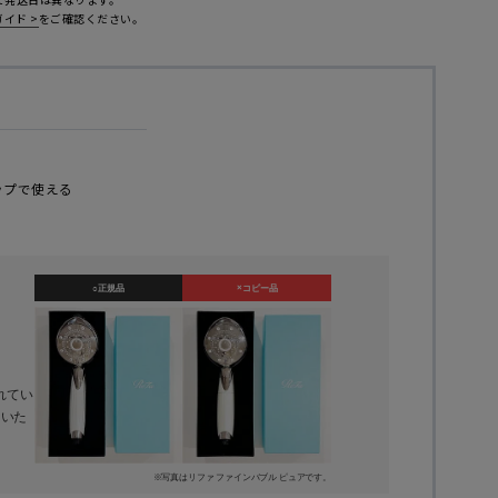
イド >
をご確認ください。
さ
0mm
ヘッドサイズ 150mm
4mm
約169x293x145mm
約520g
能
5モード
ップで使える
○正規品
×コピー品
れてい
くいた
※写真はリファ ファインバブル ピュアです。