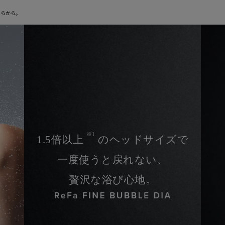
※1
期間中は修理･代替品の費用負担がなし
ちらから。
障、物損故障が発生し製品が正常に機能しなくなったことが当社にて
ります。また製品の機能および使用の際に、影響のない、外観上のキ
面焼けやピクセル抜け、輝度低下等は保証の対象外となります。
判断により、無償修理に代えて、代替品を提供する場合があります。
本サービスは終了します。
延長保証書により設定された保証期間は延
は「
きちんと保証サービス規定
」をご確認ください。
※1
1.5倍以上
のヘッドサイズで
保証範囲
一度使うと戻れない、
贅沢な浴び心地。