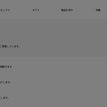
トピックス
ギフト
商品を探す
特集
ご用意しています。
を紐解きます
きちんと保証について
届けします。
自然故障に加え物損故障にも対応
介します。
保証期間は5年間