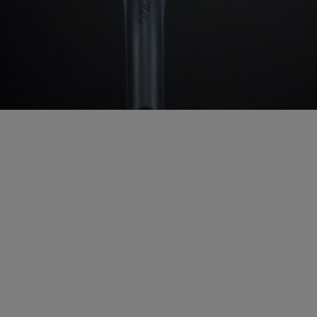
意等に従い正常
しなくなった場
たは重過失によ
り本製品が正常
。
キズ、汚れ、液晶の