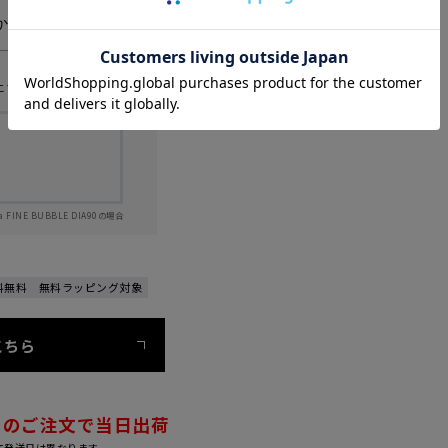
から
120は120mm、150は150mmです。
なり、浴び心地が変わります。
こちら
a FINE BUBBLE DIA90の場合
証付き
料無料
無料ラッピング対象
0～
月々￥1,200～
バー
ホワイト
こちら
税込］
￥68,000［税込］
マットブラック
税込］
￥75,000［税込］
でのご注文で当日出荷
0
＋￥6,500
可能
で5年延長保証可能
て発送日は異なります。