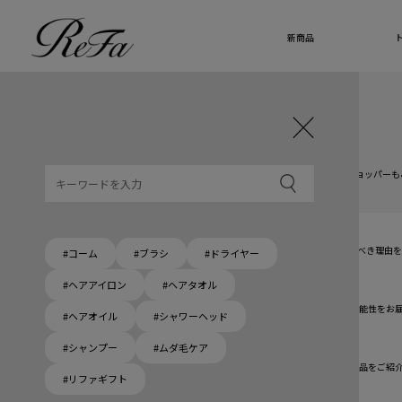
新商品
ギフト選びに迷ったら
リファのおすすめギフト
贈る相手・予算別で、ギフトにおすすめの
ReFa商品をご紹介します。プレゼント選びの参考に。
大切な人へのギフトを美しく
ギフトラッピングセット
限定ラッピングバック・ショッパーまたはギフトスリーブセットをご用意しました。
大切な人への贈り物に
リファオリジナルショッパー
リファロゴが入った、白色のショッパーを6サイズ、ピンク色のショッパー、ドリンクショッパーも
8月10日はハートの日
ハートの新商品が登場！
期間限定で対象商品のご購入でオリジナルショッパーをプレゼント！
Because ReFa | 上質な美しさを、妥協しない人へ
高機能ドライヤー Xモデルに宿る美学。上質な美しさを追求する人たちの言葉から、選ぶべき理由
#コーム
#ブラシ
#ドライヤー
#ヘアアイロン
#ヘアタオル
いい髪めざす、大人たちへ。
髪がきれいって嬉しい。「でもヘアケアは大変」という概念を変える、ヘアアイロンの可能性をお
#ヘアオイル
#シャワーヘッド
#シャンプー
#ムダ毛ケア
ブラシ・コームヘアケアルーティン
起床から就寝前まで一日中使えるブラシ・コーム。利用シーンにあわせて、おすすめの商品をご紹
#リファギフト