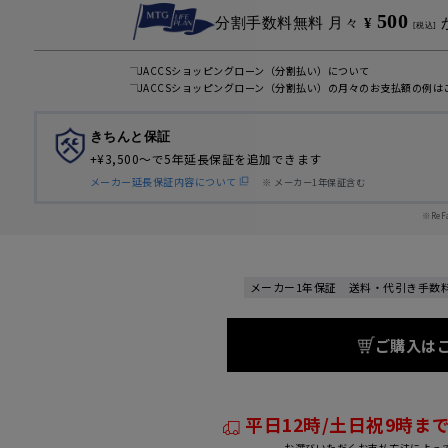
500
分割手数料無料
月々
¥
ヘッドのサイズです。90はヘッドのサイズが約90mm、
[税込]
ヘッドサイズが異なることで、水の噴射口の数が異
JACCSショッピングローン（分割払い）について
JACCSショッピングローン（分割払い）の月々のお支払額の例は
きちんと保証
+¥3,500～で5年延長保証を追加できます
メーカー延長保証内容について
※ メーカー1年保証含む
※ReF
価格 ※1年保
メーカー1年保証
送料・代引き手数
月々￥500～
月々￥1,20
シルバー
ホワイト / シル
ご購入は
￥35,000［税込］
￥48,000［
マットブラック
マットブラック
￥38,000［税込］
￥53,000［
平日12時/土日祝9時ま
＋￥3,500
＋￥4,80
で5年延長保証可能
で5年延長保証
お選びいただくお支払方法によっ