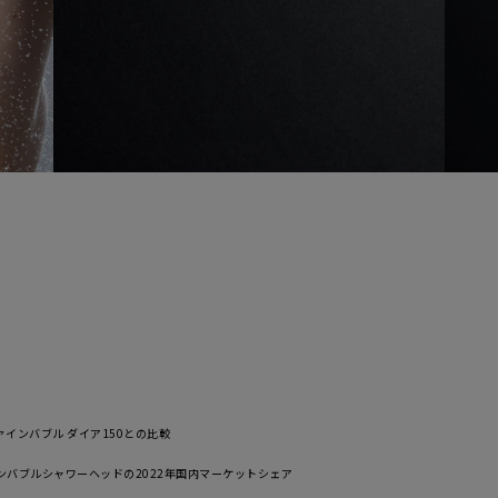
製品の取扱説明書に記載されている使用上の注
然故障
に使用したにもかかわらず本製品が正常に機能
合
ご加入いただいたお客様または第三者の故意ま
らない破損、落下、水濡れ等の偶然の事故によ
に機能しなくなった場合
但し次に掲げる場合は、保証の対象外とします
損故障
(1) 本製品の盗難、紛失の場合
(2) 地震、津波、噴火に起因する場合
(3) 本製品において損害を確認することができない場合
(4) 本製品の、機能および使用の際に影響のない外観上の
画面焼けやピクセル抜け、輝度低下等
詳しくは「
きちんと保証サービス規定
」をご確認ください。
ァインバブル ダイア150との比較
保証期間
インバブルシャワーヘッドの2022年国内マーケットシェア