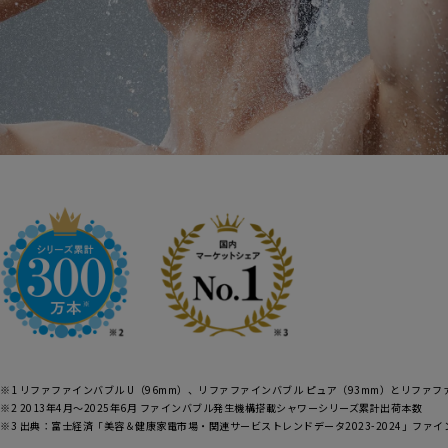
自
物
※1 リファファインバブル U（96mm）、リファファインバブル ピュア（93mm）とリファフ
※2 2013年4月〜2025年6月 ファインバブル発生機構搭載シャワーシリーズ累計出荷本数
※3 出典：富士経済「美容＆健康家電市場・関連サービストレンドデータ2023-2024」ファ