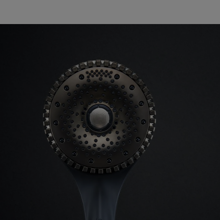
認められた場
ズ、汚れ、液
代替品の提供に
長されません。