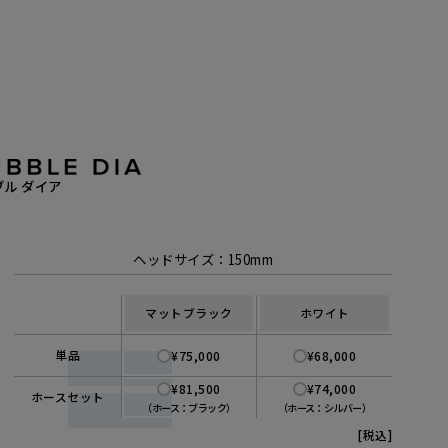
ル ダイア
【ご注意】2022年4月14日以前にサービスに加入された
ヘッドサイズ：150mm
月14日以前に延長保証サービスに加入された方につきましては、保
なり、物損故障は保証対象外となります。ご自身の保証内容をご
マットブラック
ホワイト
品発送時に同梱させていただいております「延長保証書」をご確
単品
¥75,000
¥68,000
¥81,500
¥74,000
ホースセット
（ホース：ブラック）
（ホース：シルバー）
[税込]