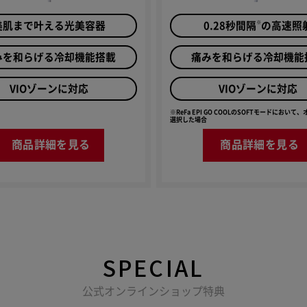
※
美肌まで叶える光美容器
0.28秒間隔
の高速照
みを和らげる冷却機能搭載
痛みを和らげる冷却機能
VIOゾーンに対応
VIOゾーンに対応
※ReFa EPI GO COOLのSOFTモードにおいて
選択した場合
商品詳細を見る
商品詳細を見る
SPECIAL
公式オンラインショップ特典