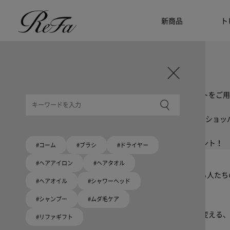
新商品
ト
ギフト選びに迷ったら
リファのおすすめギフト
贈る相手・予算別で、ギフトにおすすめの
ReFa商品をご紹介します。プレゼント選びの参考に。
大切な人へのギフトを美しく
ギフトラッピングセット
限定ラッピングバック・ショッパーまたはギフトスリーブセットをご用
大切な人への贈り物に
リファオリジナルショッパー
リファロゴが入った、白色のショッパーを6サイズ、ピンク色のショッ
8月10日はハートの日
ハートの新商品が登場！
期間限定で対象商品のご購入でオリジナルショッパーをプレゼント！
#コーム
#ブラシ
#ドライヤー
Because ReFa | 上質な美しさを、妥協しない人へ
#ヘアアイロン
#ヘアタオル
高機能ドライヤー Xモデルに宿る美学。上質な美しさを追求する人た
#ヘアオイル
#シャワーヘッド
#シャンプー
#ムダ毛ケア
いい髪めざす、大人たちへ。
髪がきれいって嬉しい。「でもヘアケアは大変」という概念を変える、
#リファギフト