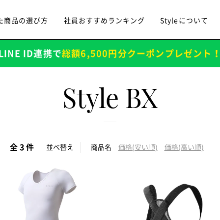
た商品の選び方
社員おすすめランキング
Styleについて
LINE ID連携で
総額6,500円分クーポンプレゼント
Style BX
全 3 件
並べ替え
商品名
価格(安い順)
価格(高い順)