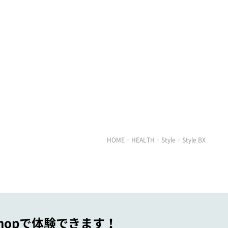
HOME
>
HEALTH
>
Style
>
Style BX
 Shopで体験できます！