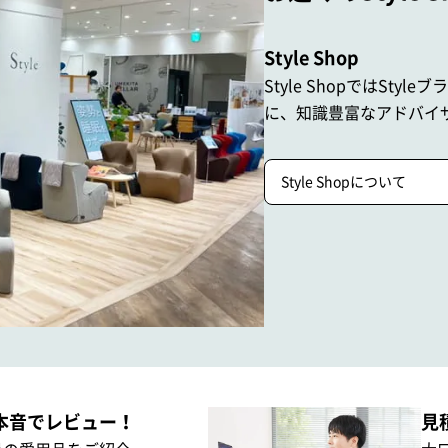
Style Shop
Style ShopではStyle
に、
知識豊富なアドバイ
Style Shopについて
本音でレビュー！
見