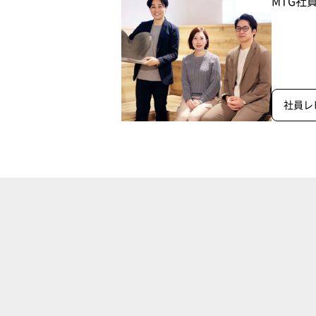
MTG社
社員レ