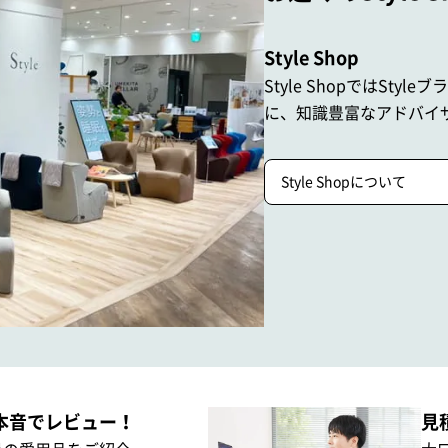
Style Shop
Style ShopではStyle
に、
知識豊富なアドバイ
Style Shopについて
本音でレビュー！
見