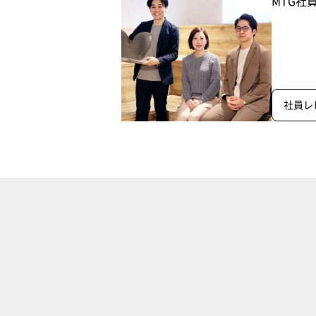
MTG社
社員レ