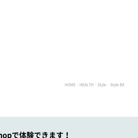
HOME
>
HEALTH
>
Style
>
Style BX
 Shopで体験できます！