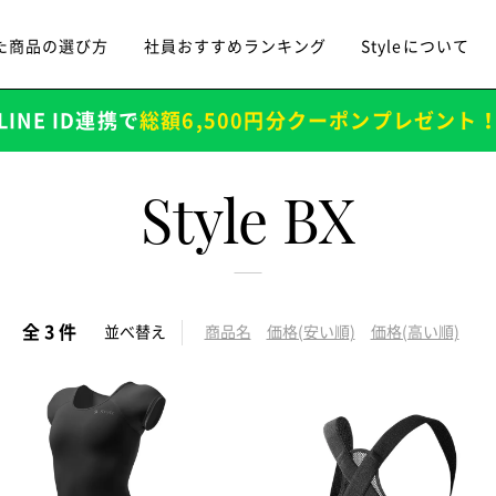
た商品の選び方
社員おすすめランキング
Styleについて
LINE ID連携で
総額6,500円分クーポンプレゼント
Style BX
全 3 件
並べ替え
商品名
価格(安い順)
価格(高い順)