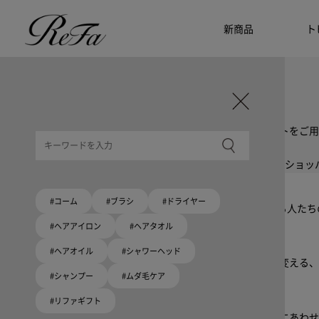
新商品
ト
ギフト選びに迷ったら
リファのおすすめギフト
贈る相手・予算別で、ギフトにおすすめの
ReFa商品をご紹介します。プレゼント選びの参考に。
大切な人へのギフトを美しく
ギフトラッピングセット
限定ラッピングバック・ショッパーまたはギフトスリーブセットをご用
大切な人への贈り物に
リファオリジナルショッパー
リファロゴが入った、白色のショッパーを6サイズ、ピンク色のショッ
Because ReFa | 上質な美しさを、妥協しない人へ
#コーム
#ブラシ
#ドライヤー
高機能ドライヤー Xモデルに宿る美学。上質な美しさを追求する人た
#ヘアアイロン
#ヘアタオル
いい髪めざす、大人たちへ。
#ヘアオイル
#シャワーヘッド
髪がきれいって嬉しい。「でもヘアケアは大変」という概念を変える、
#シャンプー
#ムダ毛ケア
ブラシ・コームヘアケアルーティン
#リファギフト
起床から就寝前まで一日中使えるブラシ・コーム。利用シーンにあわ