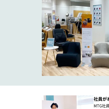
社員が
MTG社