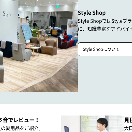
Style Shop
Style ShopではStyle
に、
知識豊富なアドバイ
Style Shopについて
本音でレビュー！
見
員の愛用品をご紹介。
大