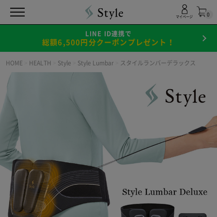
0
マイページ
LINE ID連携で
総額6,500円分クーポンプレゼント！
HOME
>
HEALTH
>
Style
>
Style Lumbar
>
スタイルランバーデラックス