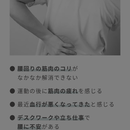
●
腰回りの筋肉のコリ
が
なかなか解消できない
● 運動の後に
筋肉の疲れ
を感じる
● 最近
血行が悪くなってきた
と感じる
●
デスクワークや立ち仕事
で
腰に不安
がある