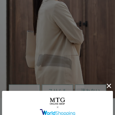
スリム&
迷わない
S字姿勢
コンパクト
ワンサイズ
骨盤を正しい
服の下でも
70∼110cm
位置に