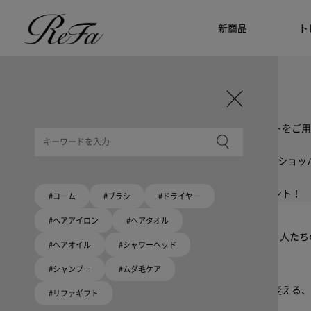
新商品
ト
ギフト選びに迷ったら
リファのおすすめギフト
贈る相手・予算別で、ギフトにおすすめの
ReFa商品をご紹介します。プレゼント選びの参考に。
大切な人へのギフトを美しく
ギフトラッピングセット
限定ラッピングバック・ショッパーまたはギフトスリーブセットをご用
大切な人への贈り物に
リファオリジナルショッパー
リファロゴが入った、白色のショッパーを6サイズ、ピンク色のショッ
8月10日はハートの日
ハートの新商品が登場！
期間限定で対象商品のご購入でオリジナルショッパーをプレゼント！
#コーム
#ブラシ
#ドライヤー
Because ReFa | 上質な美しさを、妥協しない人へ
#ヘアアイロン
#ヘアタオル
高機能ドライヤー Xモデルに宿る美学。上質な美しさを追求する人た
#ヘアオイル
#シャワーヘッド
#シャンプー
#ムダ毛ケア
いい髪めざす、大人たちへ。
髪がきれいって嬉しい。「でもヘアケアは大変」という概念を変える、
#リファギフト