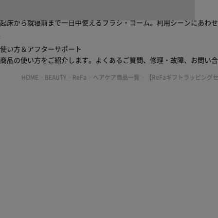
ブラシ・コームヘアケアルーティン
起床から就寝前まで一日中使えるブラシ・コーム。利用シーンにあわ
使い方＆アフターサポート
商品の使い方をご紹介します。よくあるご質問、修理・故障、お問い
HOME
>
BEAUTY
>
ReFa
>
ヘアケア商品一覧
>
【ReFaギフトラッピング