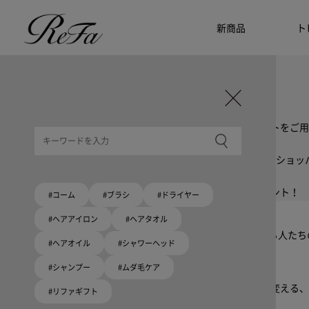
新商品
ト
ギフト選びに迷ったら
リファのおすすめギフト
贈る相手・予算別で、ギフトにおすすめの
ReFa商品をご紹介します。プレゼント選びの参考に。
大切な人へのギフトを美しく
ギフトラッピングセット
限定ラッピングバック・ショッパーまたはギフトスリーブセットをご用
大切な人への贈り物に
リファオリジナルショッパー
リファロゴが入った、白色のショッパーを6サイズ、ピンク色のショッ
8月10日はハートの日
ハートの新商品が登場！
期間限定で対象商品のご購入でオリジナルショッパーをプレゼント！
#コーム
#ブラシ
#ドライヤー
Because ReFa | 上質な美しさを、妥協しない人へ
#ヘアアイロン
#ヘアタオル
高機能ドライヤー Xモデルに宿る美学。上質な美しさを追求する人た
#ヘアオイル
#シャワーヘッド
#シャンプー
#ムダ毛ケア
いい髪めざす、大人たちへ。
髪がきれいって嬉しい。「でもヘアケアは大変」という概念を変える、
#リファギフト