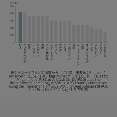
※シドニー大学などの調査から（2011年）出典元：Bauman A,
Ainsworth BE, Sallis JF, HagstrÖmer M, Craig CL, Bull FC, Pratt
M, Venugopal K, Chau J, SjÖstrÖm M; IPS Group. The
descriptive epidemiology of sitting. A 20-country comparison
using the International Physical Activity Questionnaire (IPAQ).
Am J Prev Med. 2011 Aug;41(2):228-35.