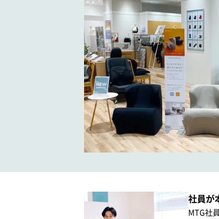
社員が
MTG社