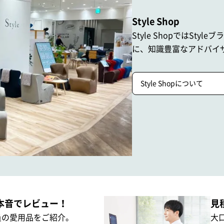
Style Shop
Style ShopではStyle
に、
知識豊富なアドバイ
Style Shopについて
本音でレビュー！
見
員の愛用品をご紹介。
大