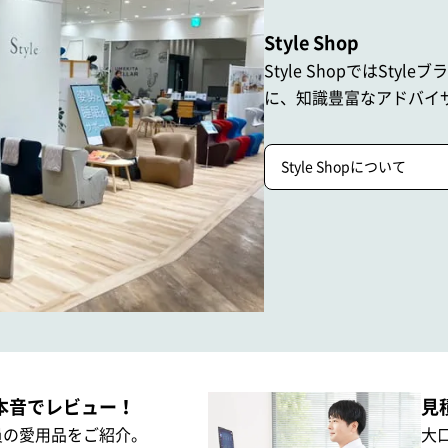
Style Shop
Style ShopではStyle
に、
知識豊富なアドバイ
Style Shopについて
本音でレビュー！
見
員の愛用品をご紹介。
大