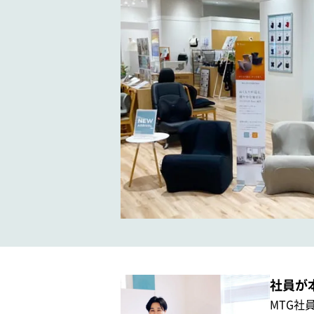
社員が
MTG社