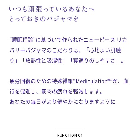
「注文を確定する」ボタンをクリック
「注文を確定する」ボタンをクリック
注文完了画面で
注文完了画面で
注文完了画面で
「注文を確定する」ボタンをクリック
「注文を確定する」ボタンをクリック
「注文を確定する」ボタンをクリック
“睡眠理論”に基づいて作られたニューピース リカ
バリーパジャマのこだわりは、
「心地よい肌触
り」「放熱性と吸湿性」「寝返りのしやすさ」。
疲労回復のための特殊繊維“Mediculation®”が、血
行を促進し、筋肉の疲れを軽減します。
（株）ジャックスのお申込み画面にて、
（株）ジャックスのお申込み画面にて、
あなたの毎日がより健やかになりますように。
お手続きください。
お手続きください。
（株）ジャックスのお申込み画面にて、
（株）ジャックスのお申込み画面にて、
（株）ジャックスのお申込み画面にて、
お手続きください。
お手続きください。
お手続きください。
FUNCTION 01