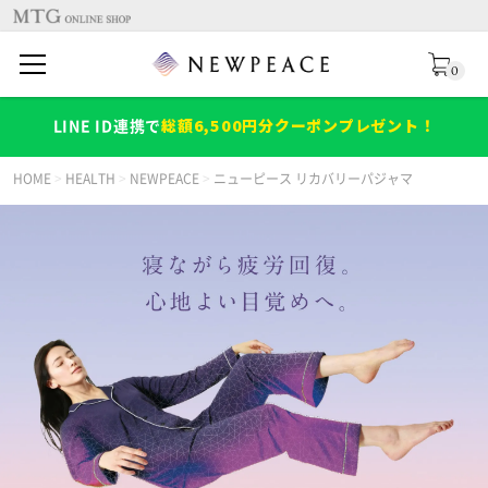
JACCSショッピングローン
JACCSショッピングローン
JACCSショッピングローン
JACCSショッピングローン
JACCSショッピングローン
0
（分割払い）について
（分割払い）について
（分割払い）について
（分割払い）について
（分割払い）について
総額6,500円分クーポンプレゼント！
LINE ID連携で
HOME
>
HEALTH
>
NEWPEACE
>
ニューピース リカバリーパジャマ
支払月額
支払月額
初月3,900円
初月2,800円
支払い総額
支払い総額
支払い総額
49,500円
47,520円
48,510円
次回以降
次回以降
400円
400円
支払月額
支払月額
支払月額
初月2,300円
初月6,220円
初月1,310円
支払期間
支払期間
5年
5年
次回以降
次回以降
次回以降
800円
700円
800円
支払回数
支払回数
60回
60回
支払期間
支払期間
支払期間
5年
5年
5年
実質年率
実質年率
0％（当社負担）
0％（当社負担）