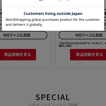
※
美肌まで叶える光美容器
0.28秒間隔
の高速照
みを和らげる冷却機能搭載
痛みを和らげる冷却機能
VIOゾーンに対応
VIOゾーンに対応
※ReFa EPI GO COOLのSOFTモードにおいて
選択した場合
商品詳細を見る
商品詳細を見る
SPECIAL
公式オンラインショップ特典