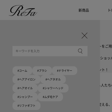
新商品
ト
ギフト選びに迷ったら
リファのおすすめギフト
贈る相手・予算別で、ギフトにおすすめの
ReFa商品をご紹介します。プレゼント選びの参考に。
大切な人へのギフトを美しく
ギフトラッピングセット
限定ラッピングバック・ショッパーまたはギフトスリーブセットをご用
大切な人への贈り物に
リファオリジナルショッパー
リファロゴが入った、白色のショッパーを6サイズ、ピンク色のショッ
8月10日はハートの日
ハートの新商品が登場！
期間限定で対象商品のご購入でオリジナルショッパーをプレゼント！
#コーム
#ブラシ
#ドライヤー
Because ReFa | 上質な美しさを、妥協しない人へ
#ヘアアイロン
#ヘアタオル
高機能ドライヤー Xモデルに宿る美学。上質な美しさを追求する人た
#ヘアオイル
#シャワーヘッド
#シャンプー
#ムダ毛ケア
いい髪めざす、大人たちへ。
髪がきれいって嬉しい。「でもヘアケアは大変」という概念を変える、
#リファギフト