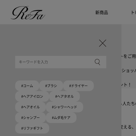
新商品
ト
ギフト選びに迷ったら
リファのおすすめギフト
贈る相手・予算別で、ギフトにおすすめの
ReFa商品をご紹介します。プレゼント選びの参考に。
大切な人へのギフトを美しく
ギフトラッピングセット
限定ラッピングバック・ショッパーまたはギフトスリーブセットをご用
大切な人への贈り物に
リファオリジナルショッパー
リファロゴが入った、白色のショッパーを6サイズ、ピンク色のショッ
8月10日はハートの日
ハートの新商品が登場！
期間限定で対象商品のご購入でオリジナルショッパーをプレゼント！
#コーム
#ブラシ
#ドライヤー
Because ReFa | 上質な美しさを、妥協しない人へ
#ヘアアイロン
#ヘアタオル
高機能ドライヤー Xモデルに宿る美学。上質な美しさを追求する人た
#ヘアオイル
#シャワーヘッド
#シャンプー
#ムダ毛ケア
いい髪めざす、大人たちへ。
髪がきれいって嬉しい。「でもヘアケアは大変」という概念を変える、
#リファギフト