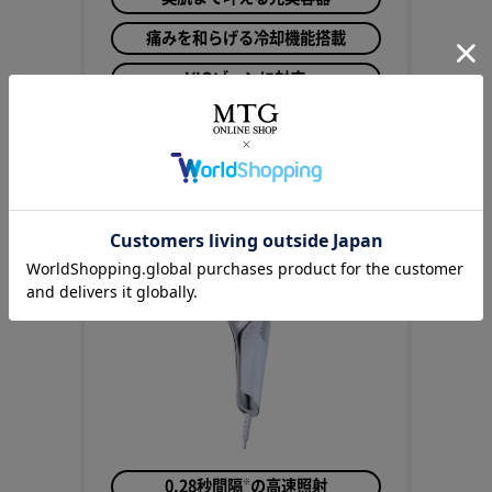
痛みを和らげる冷却機能搭載
VIOゾーンに対応
商品詳細を見る
ReFa EPI GO COOL
リファエピ ゴー クール
※
0.28秒間隔
の高速照射