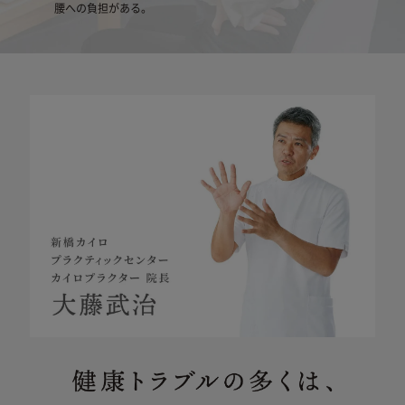
腰への負担がある。
下取りにおける
・下取り金額は、下取り対象商品により異なります。
(4) 本製品の、機能および使用の際に影響のない外観上のキズ、汚
れ、液晶の画面焼けやピクセル抜け、輝度低下等
・下取り対象商品は支払いが完了している商品のみご
その他の注意事項
利用いただけます（分割払い中の商品はご利用いた
詳しくは「
きちんと保証サービス規定
」をご確認くだ
だけません）。
●分割払いとの併用は可能です。
さい。
・下取りは購入1商品につき、1点までとなります。
●返品などの要望については下取り受付窓口にてお受
けできません。
保証期間
返品については
「ご利用ガイド 返品・交換につい
て」
をご確認ください。
【ご注意】2022年4月14日以前にサー
ビスに加入された方