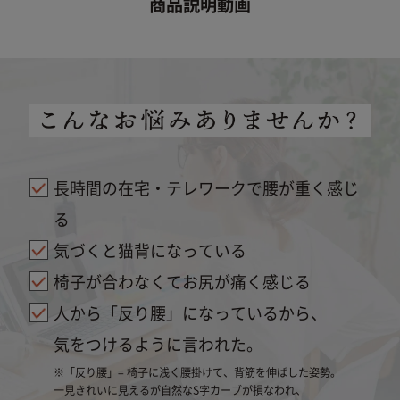
商品説明動画
保証範囲
意ください。必ず、お手元に商品がある
下取
Style Athlete､
のを確認してください。
Style Smart
「き
Style AthleteⅡ
商品ページにて、下取りに出す商品と下
て選
取り価格をご確認ください。
い。
Style SHIATSU
Style ELEGANT
※返品などの要望につきましては
「ご利用ガイド
※下
返品・交換について」
をご確認ください。
自然故障
下取り価格 2,000円の商品
製品の取扱説明書に記載されている使用上の注意等に
従い正常に使用したにもかかわらず本製品が正常に機
長時間の在宅・テレワークで腰が重く感じ
Style Dr.Chair
能しなくなった場合
Style PREMIUM
る
DX
物損故障
気づくと猫背になっている
Style PREMIUM
Style Dr.Chair
ご加入いただいたお客様または第三者の故意または重
DX
椅子が合わなくてお尻が痛く感じる
過失によらない破損、落下、水濡れ等の偶然の事故に
Style Dr.Chair
より本製品が正常に機能しなくなった場合
人から「反り腰」になっているから、
Plus
下取りの注意事項
但し次に掲げる場合は、保証の対象外とします。
気をつけるように言われた。
(1) 本製品の盗難、紛失の場合
※「反り腰」= 椅子に浅く腰掛けて、背筋を伸ばした姿勢。
(2) 地震、津波、噴火に起因する場合
・下取り対象商品は、購入商品により異なります。
一見きれいに見えるが自然なS字カーブが損なわれ、
(3) 本製品において損害を確認することができない場合