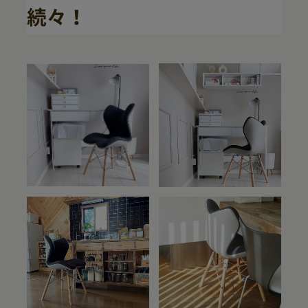
続々！
下取りサービスについて
きちんと保証について
これまでご愛用いただいた商品から、
新商品へのお買い替えを
Styleブランド商品を
サポートいたします。
自然故障に加え物損故障にも対応
お持ちの方へ
保証期間は5年間
最大2,000円OFFになる