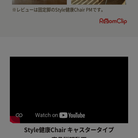
下取りサービスの流れ
MTGライフプラン。
期間中は修理･代替品の費用負担が
お使いのStyleブランド商品を下取りし、
※レビューは固定脚のStyle健康Chair PMです。
お得に最新商品に買い替えられます。
※1
なし
STEP
1
※1 自然故障、物損故障が発生し製品が正常に機能
下取りに出す商品と
しなくなったことが当社にて認められた場合に
金額の確認
限ります。また製品の機能および使用の際に、
下取り価格 1,000円の商品
影響のない、外観上のキズ、汚れ、液晶の画面
焼けやピクセル抜け、輝度低下等は保証の対象
外となります。
Style Smple
Style Butterfly
当社の判断により、無償修理に代えて、代替品
を提供する場合があります。
代替品の提供によ
Style
Style
り、本サービスは終了します。
延長保証書によ
Standard（F01）
Standard（N01）
り設定された保証期間は延長されません。
Style Kids、
Style Chouchou
詳しくは「
きちんと保証サービス規定
」をご確
Style Kids L
認ください。
Body Make
Style健康Chair キャスタータイプ
Style Hello Kitty
Seat Style
下取りに出す予定の商品をお手元にご用