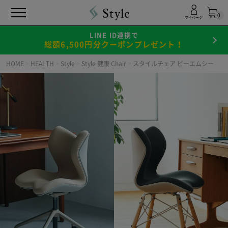
0
マイページ
LINE ID連携で
総額6,500円分クーポンプレゼント！
HOME
>
HEALTH
>
Style
>
Style 健康 Chair
>
スタイルチェア ピーエムシー