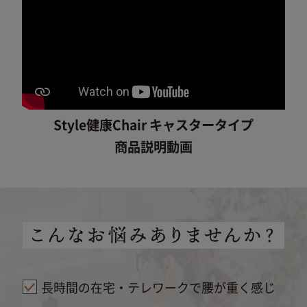
Style健康Chair キャスタータイプ
商品説明動画
下取りサービスについて
きちんと保証について
これまでご愛用いただいた商品から、
新商品へのお買い替えを
Styleブランド商品を
サポートいたします。
自然故障に加え物損故障にも対応
お持ちの方へ
長時間の在宅・テレワークで腰が重く感じ
保証期間は5年間
最大2,000円OFFになる