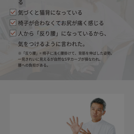
下取りサービスの流れ
MTGライフプラン。
る
期間中は修理･代替品の費用負担が
お使いのStyleブランド商品を下取りし、
気づくと猫背になっている
お得に最新商品に買い替えられます。
※1
なし
STEP
1
椅子が合わなくてお尻が痛く感じる
人から「反り腰」になっているから、
※1 自然故障、物損故障が発生し製品が正常に機能
下取りに出す商品と
しなくなったことが当社にて認められた場合に
気をつけるように言われた。
金額の確認
限ります。また製品の機能および使用の際に、
※「反り腰」= 椅子に浅く腰掛けて、背筋を伸ばした姿勢。
下取り価格 1,000円の商品
影響のない、外観上のキズ、汚れ、液晶の画面
一見きれいに見えるが自然なS字カーブが損なわれ、
焼けやピクセル抜け、輝度低下等は保証の対象
腰への負担がある。
外となります。
Style Smple
Style Butterfly
当社の判断により、無償修理に代えて、代替品
を提供する場合があります。
代替品の提供によ
Style
Style
り、本サービスは終了します。
延長保証書によ
Standard（F01）
Standard（N01）
り設定された保証期間は延長されません。
Style Kids、
Style Chouchou
詳しくは「
きちんと保証サービス規定
」をご確
Style Kids L
認ください。
Body Make
Style Hello Kitty
Seat Style
下取りに出す予定の商品をお手元にご用