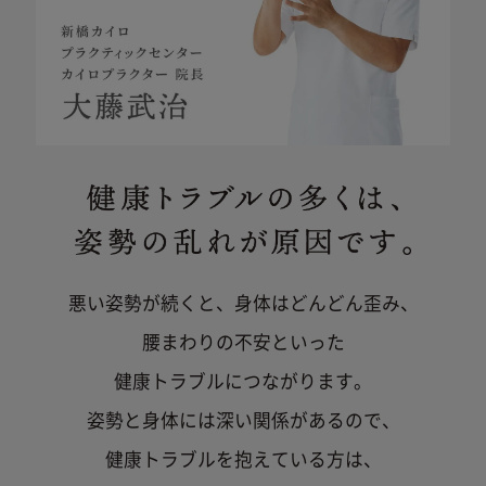
保証範囲
意ください。必ず、お手元に商品がある
下取
Style Athlete､
のを確認してください。
Style Smart
「き
Style AthleteⅡ
商品ページにて、下取りに出す商品と下
て選
取り価格をご確認ください。
い。
Style SHIATSU
Style ELEGANT
※返品などの要望につきましては
「ご利用ガイド
※下
返品・交換について」
をご確認ください。
自然故障
下取り価格 2,000円の商品
製品の取扱説明書に記載されている使用上の注意等に
従い正常に使用したにもかかわらず本製品が正常に機
Style Dr.Chair
能しなくなった場合
Style PREMIUM
DX
物損故障
悪い姿勢が続くと、身体はどんどん歪み、
Style PREMIUM
Style Dr.Chair
ご加入いただいたお客様または第三者の故意または重
DX
腰まわりの不安といった
過失によらない破損、落下、水濡れ等の偶然の事故に
Style Dr.Chair
より本製品が正常に機能しなくなった場合
健康トラブルにつながります。
Plus
下取りの注意事項
但し次に掲げる場合は、保証の対象外とします。
姿勢と身体には深い関係があるので、
(1) 本製品の盗難、紛失の場合
健康トラブルを抱えている方は、
(2) 地震、津波、噴火に起因する場合
・下取り対象商品は、購入商品により異なります。
(3) 本製品において損害を確認することができない場合