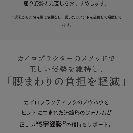
座り姿勢の見直しをおすすめします。
下取りにおける
・下取り金額は、下取り対象商品により異なります。
(4) 本製品の、機能および使用の際に影響のない外観上のキズ、汚
れ、液晶の画面焼けやピクセル抜け、輝度低下等
・下取り対象商品は支払いが完了している商品のみご
その他の注意事項
利用いただけます（分割払い中の商品はご利用いた
※弊社から大藤先生に依頼をし、頂いたコメントを編集して掲載して
詳しくは「
きちんと保証サービス規定
」をご確認くだ
だけません）。
います。
●分割払いとの併用は可能です。
さい。
・下取りは購入1商品につき、1点までとなります。
●返品などの要望については下取り受付窓口にてお受
けできません。
保証期間
返品については
「ご利用ガイド 返品・交換につい
て」
をご確認ください。
カイロプラクティックのノウハウを
【ご注意】2022年4月14日以前にサー
ヒントに生まれた
流線形のフォルムが
ビスに加入された方
“S字姿勢”
正しい
の維持をサポート。