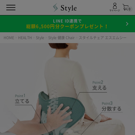
0
マイページ
LINE ID連携で
総額6,500円分クーポンプレゼント！
HOME
>
HEALTH
>
Style
>
Style 健康 Chair
>
スタイルチェア エスエムシー