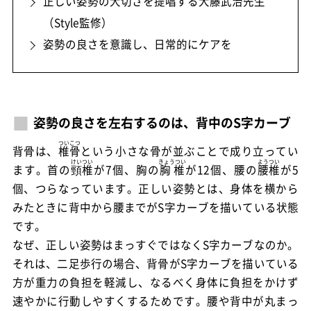
正しい姿勢の大切さを提唱する大藤武治先生
（Style監修）
姿勢の良さを意識し、日常的にケアを
姿勢の良さを左右するのは、背中のS字カーブ
ついこつ
背骨は、
椎骨
という小さな骨が並ぶことで成り立ってい
けいつい
きょうつい
ようつい
ます。首の
頸椎
が7個、胸の
胸椎
が12個、腰の
腰椎
が5
個、つらなっています。正しい姿勢とは、身体を横から
みたときに背中から腰までがS字カーブを描いている状態
です。
なぜ、正しい姿勢はまっすぐではなくS字カーブなのか。
それは、二足歩行の場合、背骨がS字カーブを描いている
方が重力の負担を軽減し、なるべく身体に負担をかけず
速やかに行動しやすくするためです。腰や背中が丸まっ