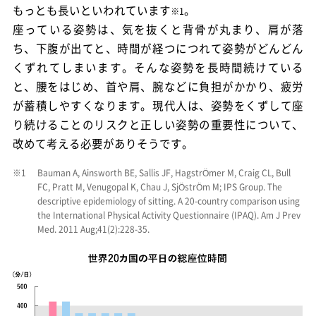
もっとも長いといわれています
。
※1
座っている姿勢は、気を抜くと背骨が丸まり、肩が落
ち、下腹が出てと、時間が経つにつれて姿勢がどんどん
くずれてしまいます。そんな姿勢を長時間続けている
と、腰をはじめ、首や肩、腕などに負担がかかり、疲労
が蓄積しやすくなります。
現代人は、姿勢をくずして座
り続けることのリスクと正しい姿勢の重要性について、
改めて考える必要がありそうです。
※1
Bauman A, Ainsworth BE, Sallis JF, HagstrÖmer M, Craig CL, Bull
FC, Pratt M, Venugopal K, Chau J, SjÖstrÖm M; IPS Group. The
descriptive epidemiology of sitting. A 20-country comparison using
the International Physical Activity Questionnaire (IPAQ). Am J Prev
Med. 2011 Aug;41(2):228-35.