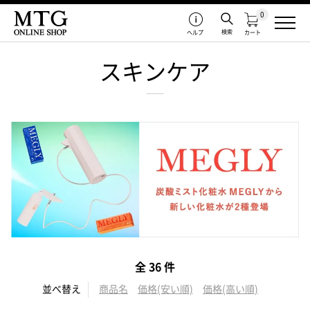
0
検索
ヘルプ
カート
スキンケア
全 36 件
並べ替え
商品名
価格(安い順)
価格(高い順)